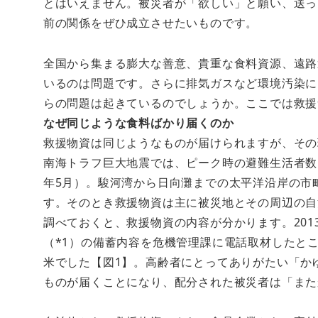
とはいえません。被災者が「欲しい」と願い、送っ
前の関係をぜひ成立させたいものです。
全国から集まる膨大な善意、貴重な食料資源、遠路
いるのは問題です。さらに排気ガスなど環境汚染に
らの問題は起きているのでしょうか。ここでは救援
なぜ同じような食料ばかり届くのか
救援物資は同じようなものが届けられますが、その
南海トラフ巨大地震では、ピーク時の避難生活者数は
年5月）。駿河湾から日向灘までの太平洋沿岸の市
す。そのとき救援物資は主に被災地とその周辺の自
調べておくと、救援物資の内容が分かります。201
（*1）の備蓄内容を危機管理課に電話取材したと
米でした【図1】。高齢者にとってありがたい「か
ものが届くことになり、配分された被災者は「また