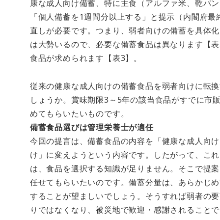
康な成人向け備蓄、特に主食（アルファ米、乾パン
「個人備蓄を1週間分以上する」と提示（内閣府最終
直しが必要です。つまり、弱者向けの備蓄を具体化
は大勢いるので、必要な備蓄食品は異なります【表
食品が求められます【表3】。
従来の健康な成人向けの備蓄食品を弱者向けに転換
しょうか。賞味期限3～5年の該当食品がすでに市
めてもらいたいものです。
備蓄食品選びは管理栄養士が適任
今回の提言は、備蓄食品の内容を「健康な成人向け
け」に変えようという内容です。したがって、これ
は、食品を選択する知識が足りません。そこで提案
任せてもらいたいのです。備蓄分量は、あらかじめ
することが望ましいでしょう。そうすれば弱者の要
りではなくなり、被災地で歓迎・感謝されることで