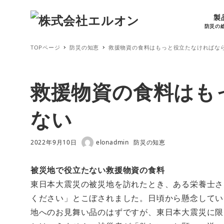
製
防災の
TOPページ
防災の知恵
救援物資の食料はもっと役立たなければな
救援物資の食料はも
ない
2022年9月10日
elonadmin
防災の知恵
投稿日
著
カテゴリー
者
被災地で役立たない救援物資の食料
東日本大震災の被災地を訪れたとき、ある栄養士さ
ください」とこぼされました。日頃から懸念してい
地へのお見舞い品のはずですが、東日本大震災に限