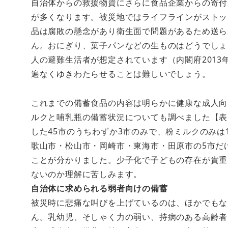
自治体からの救援物資にさらに食品企業からの寄付
が多くなります。被災地ではライフラインがストッ
品は腐敗の懸念があり衛生面で問題があるため送ら
ん。おにぎり、菓子パンなどの生ものはどうでしょ
人の避難生活者が想定されています（内閣府2013
遍なくゆきわたらせることは難しいでしょう。
これまでの備蓄食品の内容は明らかに健康な成人向
ルクと哺乳瓶の備蓄状況についても調べました【表
した45市のうちわずか3市のみで、粉ミルクのみは
歌山市・松山市・岡崎市・東海市・田原市の5市だ
ことが分かりました。少子化で子どもの存在が貴重
ないのか理解に苦しみます。
自治体に求められる弱者向けの備蓄
被災時に悲痛な叫びを上げているのは、ほかでもな
ん。乳幼児、そしゃく力の弱い、持病のある高齢者